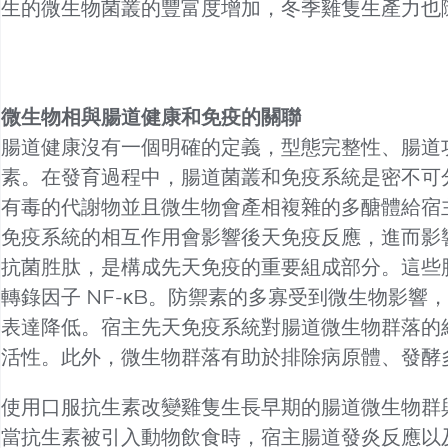
生的微生物菌叢的豐富度增加，冬季雞隻生產力也
微生物相與腸道健康和免疫的關聯
腸道健康沒有一個明確的定義，型態完整性、腸道
素。在發育過程中，腸道菌叢和免疫系統是密不可
有毒的代謝物並且微生物會產相複雜的多醣體給宿
免疫系統的相互作用會影響後天免疫反應，進而影響
抗菌胜肽，是構成先天免疫的重要組成部分。這些胜肽是因
轉錄因子 NF-κB。防禦素的多寡受到微生物影響
表達降低。宿主先天免疫系統對腸道微生物群落的
活性。此外，微生物群落有助於排除病原體、發酵
使用口服抗生素改變雞隻生長早期的腸道微生物群
當抗生素被引入動物飲食時，宿主腸道發炎反應以