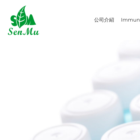
跳
至
主
公司介紹
Immun
要
內
容