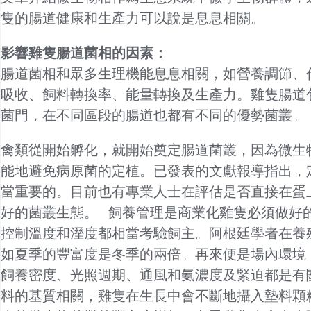
隻的腸道健康和生產力可以說是息息相關。
影響雞隻腸道菌相的因素：
腸道菌相和眾多生理機能息息相關，如營養調節、
吸收、飼料轉換率、能量轉換及生產力。雞隻腸道
菌門，在不同區段的腸道也都有不同的優勢菌叢。
禽類從開始孵化，就開始奠定腸道菌叢，因為微生
能地避免病原菌的定植。已發表的文獻報導指出，
當重要的。目前也有專業人士在評估是否直接在蛋
好的菌叢生態。 飼養管理是商業化雞隻必須做好
控制溫度和溼度都相當考驗飼主。阿根廷學者在養
如夏季的豐富度是冬季的兩倍。再來便是場內環境
飼養密度、光照週期、通風和氨濃度及緊迫都是有
料的基質相關，雞隻在生長中會不斷地攝入墊料顆