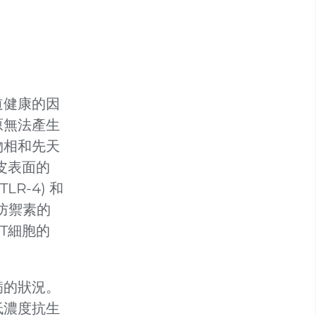
道健康的因
原無法產生
物相和先天
皮表面的
R-4) 和
防禦素的
T細胞的
病的狀況。
低濃度抗生