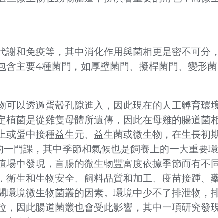
代謝和免疫等，其中消化作用與菌相更是密不可分
包含主要4種菌門，如厚壁菌門、擬桿菌門、變形菌
物可以透過蛋殼孔隙進入，因此現在的人工孵育環
定植菌是從雞隻母體所遺傳，因此在母雞的腸道菌
上或蛋中接種益生元、益生菌或微生物，在生長初
的一門課，其中季節和氣候也是飼養上的一大重要
殖場中發現，盲腸的微生物豐富度依據季節而有不
，衛生和生物安全、飼料品質和加工、疫苗接踵、
關環境微生物菌叢的因素。環境中少不了排泄物，
粒，因此腸道菌叢也會受此影響，其中一項研究發