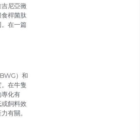
維吉尼亞黴
餵食桿菌肽
同。在一篇
BWG）和
實。在牛隻
的專化有
低或飼料效
產力有關。