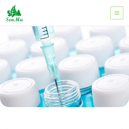
跳
至
主
要
內
容