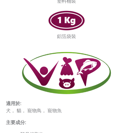
塑料桶裝
鋁箔袋裝
適用於:
犬， 貓， 寵物鳥， 寵物魚
主要成分: