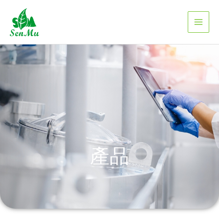
跳
至
主
要
內
容
產品